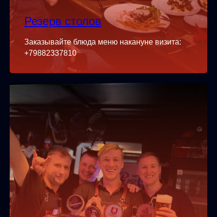
Резерв столов
Заказывайте блюда меню накануне визита:
+79882337810